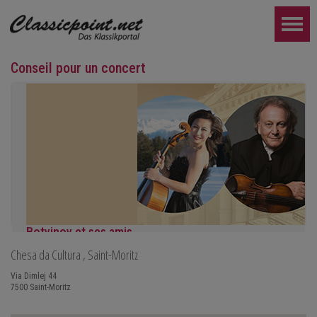
Conseil pour un concert
Botvinov et ses amis
Chesa da Cultura
, Saint-Moritz
5 octobre, Kleine Tonhalle, 19h30 :
Œuvres de Sergueï Rachmaninov, Robert Schumann et Astor Piaz
Via Dimlej 44
7500
Saint-Moritz
PLUS LOIN...