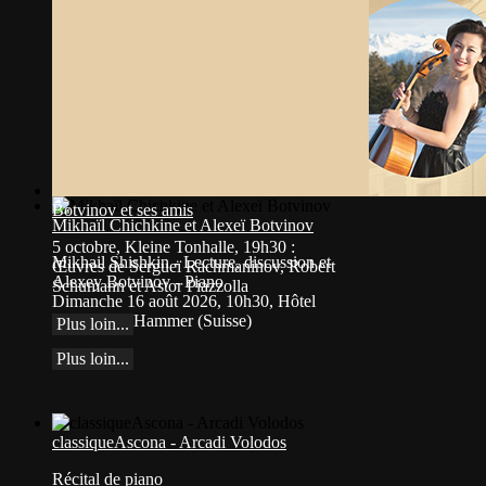
Botvinov et ses amis
Mikhaïl Chichkine et Alexeï Botvinov
5 octobre, Kleine Tonhalle, 19h30 :
Mikhail Shishkin - Lecture, discussion et
Œuvres de Sergueï Rachmaninov, Robert
Alexey Botvinov - Piano
Schumann et Astor Piazzolla
Dimanche 16 août 2026, 10h30, Hôtel
Hammer (Suisse)
Plus loin...
Plus loin...
classiqueAscona - Arcadi Volodos
Récital de piano