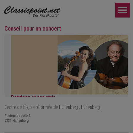
Conseil pour un concert
Botvinov et ses amis
Centre de l'Église réformée de Hünenberg
, Hünenberg
5 octobre, Kleine Tonhalle, 19h30 :
Œuvres de Sergueï Rachmaninov, Robert Schumann et Astor Piaz
Zentrumstrasse 8
6331
Hünenberg
PLUS LOIN...