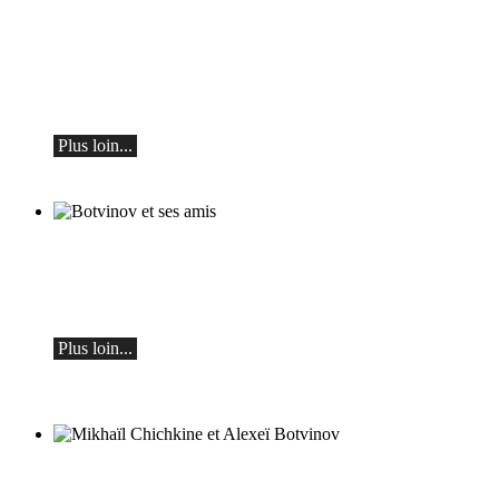
Teo Gheorghiu, piano - Dans une frénésie
de floraisons sonores
Récital de piano
le samedi 29 août 2026 à 17h30 à l'Hôtel
Restaurant Hammer (Suisse)
Plus loin...
Botvinov et ses amis
5 octobre, Kleine Tonhalle, 19h30 :
Œuvres de Sergueï Rachmaninov, Robert
Schumann et Astor Piazzolla
Plus loin...
Mikhaïl Chichkine et Alexeï Botvinov
Mikhail Shishkin - Lecture, discussion et