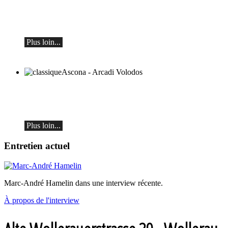
Alexey Botvinov - Piano
Dimanche 16 août 2026, 10h30, Hôtel
Hammer (Suisse)
Plus loin...
classiqueAscona - Arcadi Volodos
Récital de piano
le samedi 19 septembre à 19h30 à Ascona
Plus loin...
Entretien actuel
Marc-André Hamelin dans une interview récente.
À propos de l'interview