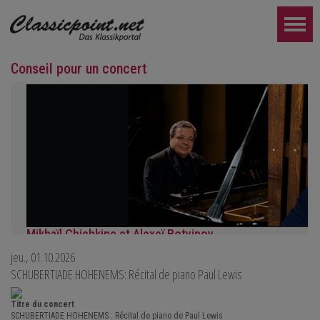
Conseil pour un concert
Mikhaïl Chichkine et Alexeï Botvinov
jeu., 01.10.2026
Mikhail Shishkin - Lecture, discussion et Alexey Botvinov - Piano
Dimanche 16 août 2026, 10h30, Hôtel Hammer (Suisse)
SCHUBERTIADE HOHENEMS: Récital de piano Paul Lewis
PLUS LOIN...
Titre du concert
SCHUBERTIADE HOHENEMS : Récital de piano de Paul Lewis