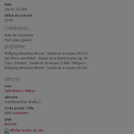
Date
Jeu 01.10.2026
Début du concert
20:00
Contributeurs
Nom de l'ensemble
Paul Lewis (piano)
programme
Wolfgang Amadeus Mozart : Sonate en si majeur, KV 570 ;
Carl Maria von Weber : Sonate en la bémol majeur, op. 39 ;
Franz Schubert : Sonate en do majeur, D 840 « Relique » ;
Wolfgang Amadeus Mozart : Sonate en si majeur, KV 333
adresse
Lieu
Salle Markus Sittikus
adresse
Graf-Maximilian-Straße, 3
Code postal / Ville
6845
Hohenems
pays
Autriche
Afficher le plan du site