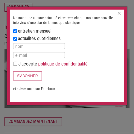
S'ABONNER
×
Ne manquez aucune actualité et recevez chaque mois une nouvelle
interview d'une star de la musique classique :
Interviews comme magazine
entretien mensuel
Commandez les interviews au format papier, sous forme de
actualités quotidiennes
magazine.
J'accepte
politique de confidentialité
S'ABONNER
et suivez-nous sur Facebook :
COMMANDEZ MAINTENANT