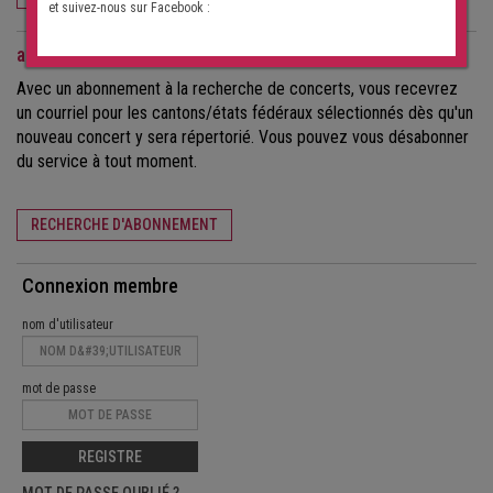
et suivez-nous sur Facebook :
abonnement à la recherche de concerts
Avec un abonnement à la recherche de concerts, vous recevrez
un courriel pour les cantons/états fédéraux sélectionnés dès qu'un
nouveau concert y sera répertorié. Vous pouvez vous désabonner
du service à tout moment.
RECHERCHE D'ABONNEMENT
Connexion membre
nom d'utilisateur
mot de passe
REGISTRE
MOT DE PASSE OUBLIÉ ?