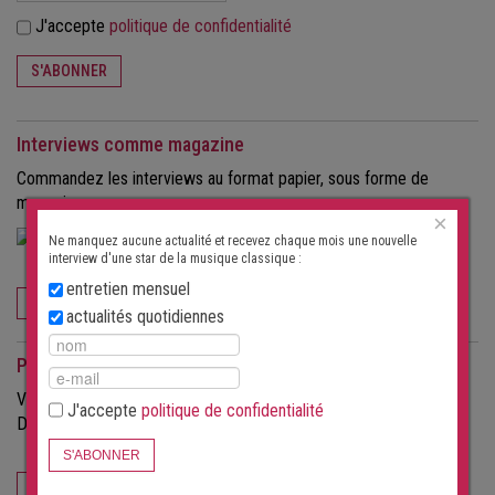
J'accepte
politique de confidentialité
S'ABONNER
Interviews comme magazine
Commandez les interviews au format papier, sous forme de
magazine.
×
Ne manquez aucune actualité et recevez chaque mois une nouvelle
interview d'une star de la musique classique :
entretien mensuel
COMMANDEZ MAINTENANT
actualités quotidiennes
Pour les organisateurs
Vous souhaitez attirer plus de spectateurs à vos concerts ?
J'accepte
politique de confidentialité
Découvrez les possibilités offertes par ce portail.
S'ABONNER
POUR LES ORGANISATEURS