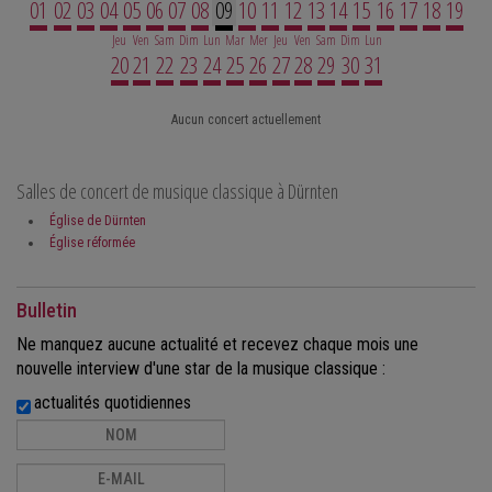
01
02
03
04
05
06
07
08
09
10
11
12
13
14
15
16
17
18
19
Jeu
Ven
Sam
Dim
Lun
Mar
Mer
Jeu
Ven
Sam
Dim
Lun
20
21
22
23
24
25
26
27
28
29
30
31
Aucun concert actuellement
Salles de concert de musique classique à Dürnten
Église de Dürnten
Église réformée
Bulletin
Ne manquez aucune actualité et recevez chaque mois une
nouvelle interview d'une star de la musique classique :
actualités quotidiennes