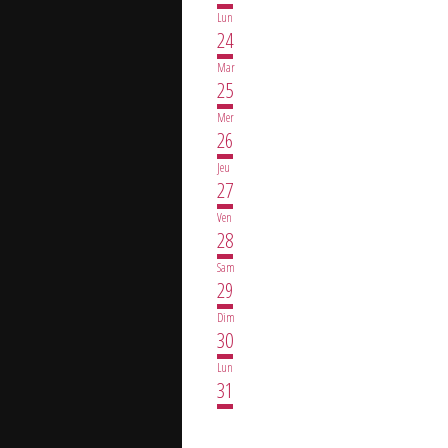
Lun
24
Mar
25
Mer
26
Jeu
27
Ven
28
Sam
29
Dim
30
Lun
31