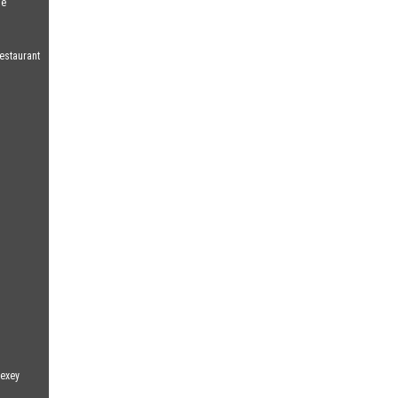
de
estaurant
lexey