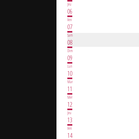
Jeu
06
Ven
07
Sam
08
Dim
09
Lun
10
Mar
11
Mer
12
Jeu
13
Ven
14