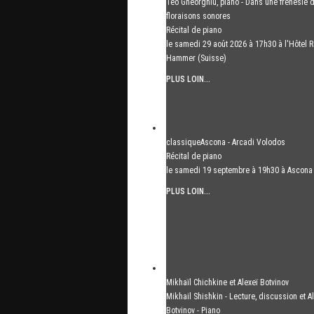
Teo Gheorghiu, piano - Dans une frénésie 
floraisons sonores
Récital de piano
le samedi 29 août 2026 à 17h30 à l'Hôtel R
Hammer (Suisse)
PLUS LOIN...
classiqueAscona - Arcadi Volodos
Récital de piano
le samedi 19 septembre à 19h30 à Ascona
PLUS LOIN...
Mikhaïl Chichkine et Alexeï Botvinov
Mikhail Shishkin - Lecture, discussion et A
Botvinov - Piano