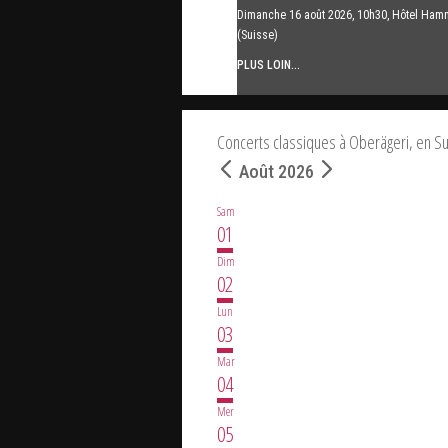
Dimanche 16 août 2026, 10h30, Hôtel Ham
(Suisse)
PLUS LOIN...
Concerts classiques à Oberägeri, en S
Août 2026
Sam
01
Dim
02
Lun
03
Mar
04
Mer
05