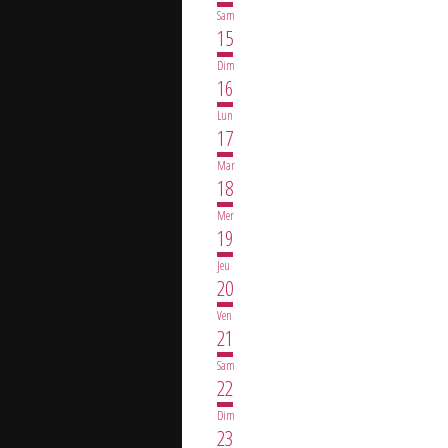
Sam
15
Dim
16
Lun
17
Mar
18
Mer
19
Jeu
20
Ven
21
Sam
22
Dim
23