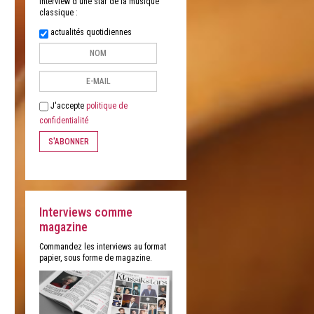
interview d'une star de la musique
classique :
actualités quotidiennes
J'accepte
politique de
confidentialité
S'ABONNER
Interviews comme
magazine
Commandez les interviews au format
papier, sous forme de magazine.