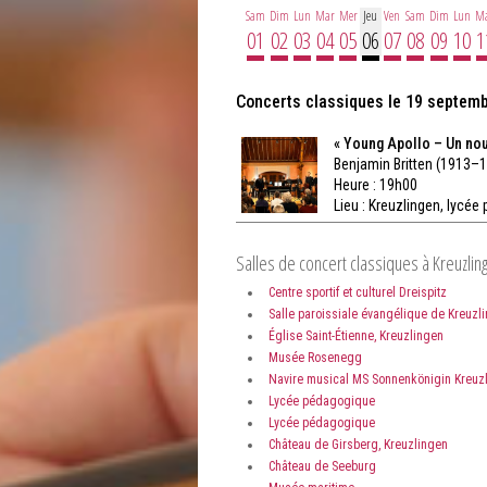
Sam
Dim
Lun
Mar
Mer
Jeu
Ven
Sam
Dim
Lun
M
01
02
03
04
05
06
07
08
09
10
1
Concerts classiques le 19 septem
« Young Apollo – Un nou
Benjamin Britten (1913–1
Heure : 19h00
Lieu :
Kreuzlingen, lycée
Salles de concert classiques à Kreuzlin
Centre sportif et culturel Dreispitz
Salle paroissiale évangélique de Kreuzl
Église Saint-Étienne, Kreuzlingen
Musée Rosenegg
Navire musical MS Sonnenkönigin Kreuz
Lycée pédagogique
Lycée pédagogique
Château de Girsberg, Kreuzlingen
Château de Seeburg