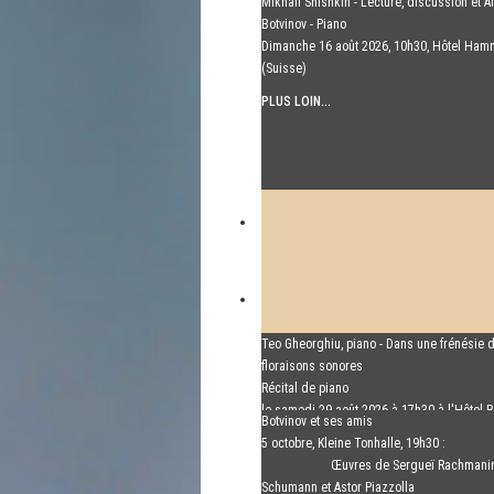
Mikhail Shishkin - Lecture, discussion et A
Botvinov - Piano
Dimanche 16 août 2026, 10h30, Hôtel Ham
(Suisse)
PLUS LOIN...
Teo Gheorghiu, piano - Dans une frénésie 
floraisons sonores
Récital de piano
le samedi 29 août 2026 à 17h30 à l'Hôtel R
Botvinov et ses amis
Hammer (Suisse)
5 octobre, Kleine Tonhalle, 19h30 :
PLUS LOIN...
Œuvres de Sergueï Rachmanin
Schumann et Astor Piazzolla