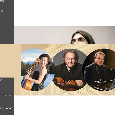
lexey
mer
de
estaurant
ov, Robert