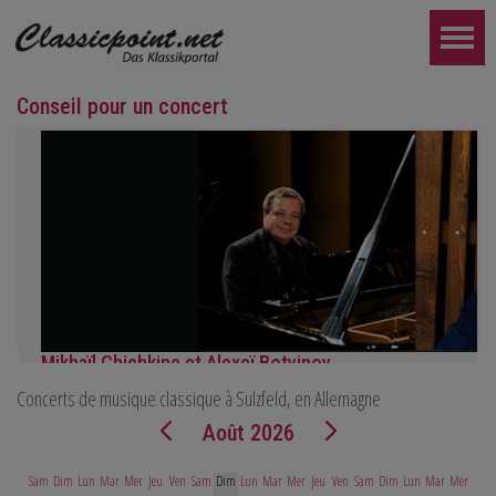
Conseil pour un concert
Mikhaïl Chichkine et Alexeï Botvinov
Concerts de musique classique à Sulzfeld, en Allemagne
Mikhail Shishkin - Lecture, discussion et Alexey Botvinov - Piano
Dimanche 16 août 2026, 10h30, Hôtel Hammer (Suisse)
Août 2026
PLUS LOIN...
Sam
Dim
Lun
Mar
Mer
Jeu
Ven
Sam
Dim
Lun
Mar
Mer
Jeu
Ven
Sam
Dim
Lun
Mar
Mer