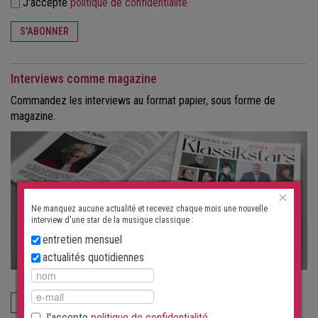
J'accepte
politique de confidentialité
S'ABONNER
Interviews comme magazine
Commandez les interviews au format papier, sous forme de
magazine.
×
Ne manquez aucune actualité et recevez chaque mois une nouvelle
interview d'une star de la musique classique :
entretien mensuel
actualités quotidiennes
COMMANDEZ MAINTENANT
J'accepte
politique de confidentialité