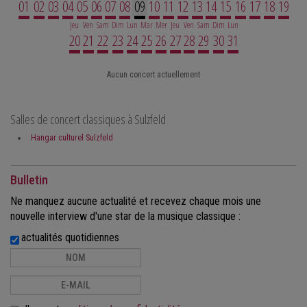
01
02
03
04
05
06
07
08
09
10
11
12
13
14
15
16
17
18
19
Jeu
Ven
Sam
Dim
Lun
Mar
Mer
Jeu
Ven
Sam
Dim
Lun
20
21
22
23
24
25
26
27
28
29
30
31
Aucun concert actuellement
Salles de concert classiques à Sulzfeld
Hangar culturel Sulzfeld
Bulletin
Ne manquez aucune actualité et recevez chaque mois une
nouvelle interview d'une star de la musique classique :
actualités quotidiennes