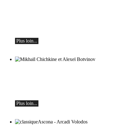
Teo Gheorghiu, piano - Dans une frénésie
de floraisons sonores
Récital de piano
le samedi 29 août 2026 à 17h30 à l'Hôtel
Restaurant Hammer (Suisse)
Plus loin...
Mikhaïl Chichkine et Alexeï Botvinov
Mikhail Shishkin - Lecture, discussion et
Alexey Botvinov - Piano
Dimanche 16 août 2026, 10h30, Hôtel
Hammer (Suisse)
Plus loin...
classiqueAscona - Arcadi Volodos
Récital de piano