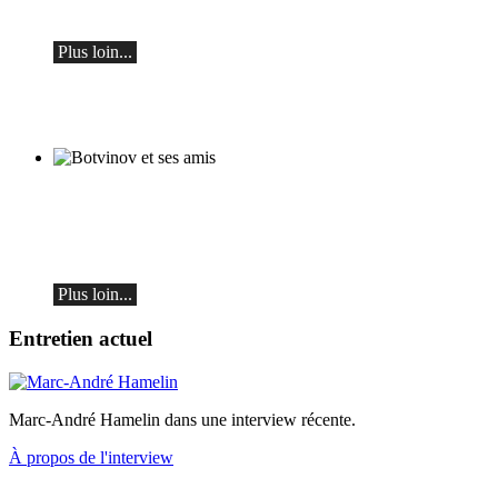
le samedi 19 septembre à 19h30 à Ascona
Plus loin...
Botvinov et ses amis
5 octobre, Kleine Tonhalle, 19h30 :
Œuvres de Sergueï Rachmaninov, Robert
Schumann et Astor Piazzolla
Plus loin...
Entretien actuel
Marc-André Hamelin dans une interview récente.
À propos de l'interview