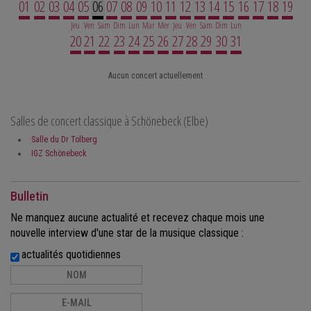
01
02
03
04
05
06
07
08
09
10
11
12
13
14
15
16
17
18
19
Jeu
Ven
Sam
Dim
Lun
Mar
Mer
Jeu
Ven
Sam
Dim
Lun
20
21
22
23
24
25
26
27
28
29
30
31
Aucun concert actuellement
Salles de concert classique à Schönebeck (Elbe)
Salle du Dr Tolberg
IGZ Schönebeck
Bulletin
Ne manquez aucune actualité et recevez chaque mois une
nouvelle interview d'une star de la musique classique :
actualités quotidiennes