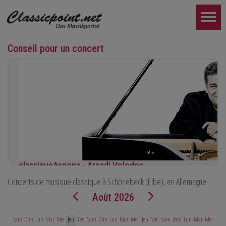
Conseil pour un concert
classiqueAscona - Arcadi Volodos
Concerts de musique classique à Schönebeck (Elbe), en Allemagne
Récital de piano
le samedi 19 septembre à 19h30 à Ascona
Août 2026
PLUS LOIN...
Sam
Dim
Lun
Mar
Mer
Jeu
Ven
Sam
Dim
Lun
Mar
Mer
Jeu
Ven
Sam
Dim
Lun
Mar
Mer