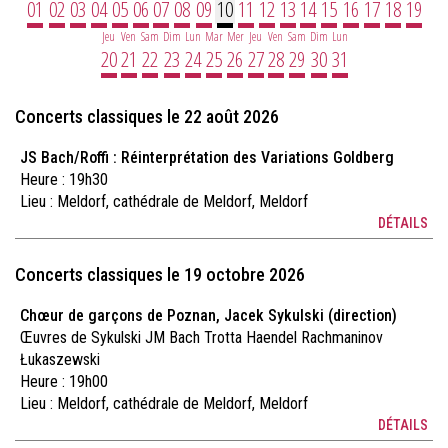
01
02
03
04
05
06
07
08
09
10
11
12
13
14
15
16
17
18
19
Jeu
Ven
Sam
Dim
Lun
Mar
Mer
Jeu
Ven
Sam
Dim
Lun
20
21
22
23
24
25
26
27
28
29
30
31
Concerts classiques le 22 août 2026
JS Bach/Roffi : Réinterprétation des Variations Goldberg
Heure : 19h30
Lieu :
Meldorf, cathédrale de Meldorf, Meldorf
DÉTAILS
Concerts classiques le 19 octobre 2026
Chœur de garçons de Poznan, Jacek Sykulski (direction)
Œuvres de Sykulski JM Bach Trotta Haendel Rachmaninov
Łukaszewski
Heure : 19h00
Lieu :
Meldorf, cathédrale de Meldorf, Meldorf
DÉTAILS