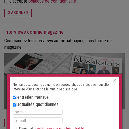
J'accepte
politique de confidentialité
S'ABONNER
Interviews comme magazine
Commandez les interviews au format papier, sous forme de
magazine.
×
Ne manquez aucune actualité et recevez chaque mois une nouvelle
interview d'une star de la musique classique :
entretien mensuel
actualités quotidiennes
COMMANDEZ MAINTENANT
J'accepte
politique de confidentialité