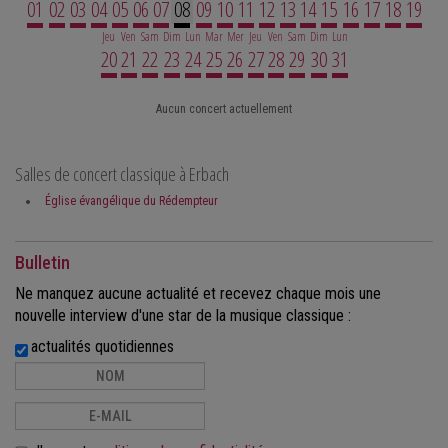
01
02
03
04
05
06
07
08
09
10
11
12
13
14
15
16
17
18
19
Jeu
Ven
Sam
Dim
Lun
Mar
Mer
Jeu
Ven
Sam
Dim
Lun
20
21
22
23
24
25
26
27
28
29
30
31
Aucun concert actuellement
Salles de concert classique à Erbach
Église évangélique du Rédempteur
Bulletin
Ne manquez aucune actualité et recevez chaque mois une
nouvelle interview d'une star de la musique classique :
actualités quotidiennes