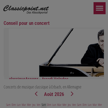
Conseil pour un concert
classiqueAscona - Arcadi Volodos
Concerts de musique classique à Erbach, en Allemagne
Récital de piano
le samedi 19 septembre à 19h30 à Ascona
Août 2026
PLUS LOIN...
Sam
Dim
Lun
Mar
Mer
Jeu
Ven
Sam
Dim
Lun
Mar
Mer
Jeu
Ven
Sam
Dim
Lun
Mar
Mer