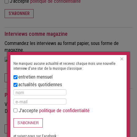
J'accepte
politique de confidentialité
S'ABONNER
Interviews comme magazine
Commandez les interviews au format papier, sous forme de
magazine.
×
Ne manquez aucune actualité et recevez chaque mois une nouvelle
interview d'une star de la musique classique :
entretien mensuel
COMMANDEZ MAINTENANT
actualités quotidiennes
Pour les organisateurs
Vous souhaitez attirer plus de spectateurs à vos concerts ?
J'accepte
politique de confidentialité
Découvrez les possibilités offertes par ce portail.
S'ABONNER
POUR LES ORGANISATEURS
et suivez-nous sur Facebook :