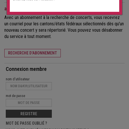
abonnement à la recherche de concerts
Avec un abonnement à la recherche de concerts, vous recevrez
un courriel pour les cantons/états fédéraux sélectionnés dès qu'un
nouveau concert y sera répertorié. Vous pouvez vous désabonner
du service à tout moment.
RECHERCHE D'ABONNEMENT
Connexion membre
nom d'utilisateur
mot de passe
REGISTRE
MOT DE PASSE OUBLIÉ ?