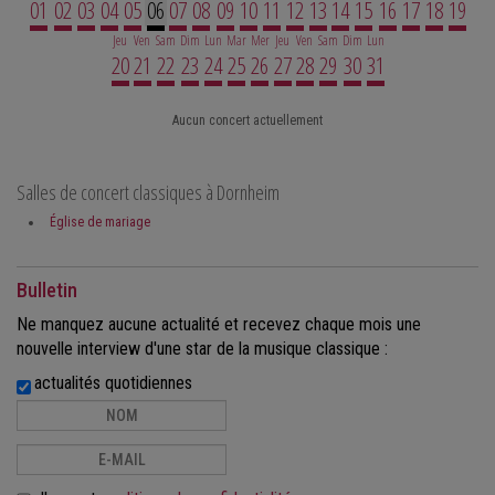
01
02
03
04
05
06
07
08
09
10
11
12
13
14
15
16
17
18
19
Jeu
Ven
Sam
Dim
Lun
Mar
Mer
Jeu
Ven
Sam
Dim
Lun
20
21
22
23
24
25
26
27
28
29
30
31
Aucun concert actuellement
Salles de concert classiques à Dornheim
Église de mariage
Bulletin
Ne manquez aucune actualité et recevez chaque mois une
nouvelle interview d'une star de la musique classique :
actualités quotidiennes