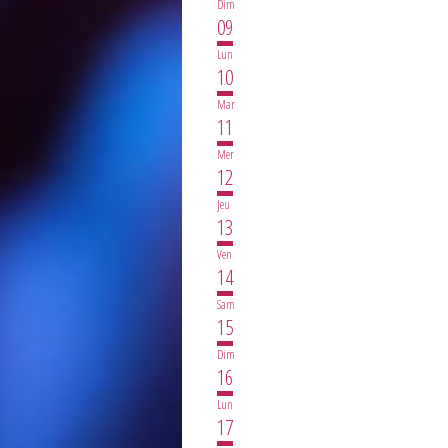
Dim
09
Lun
10
Mar
11
Mer
12
Jeu
13
Ven
14
Sam
15
Dim
16
Lun
17