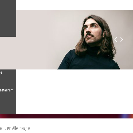
de
estaurant
adt, en Allemagne