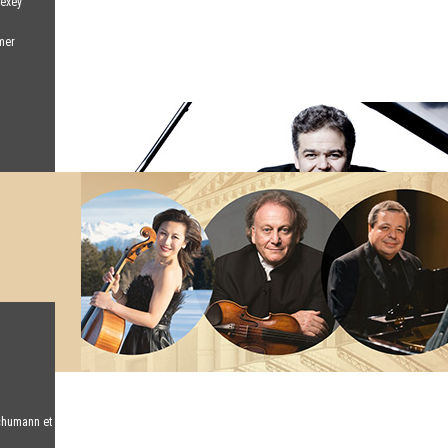
lexey
mer
chumann et