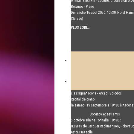
Mikhail Shishkin - Lecture, discussion et A
Botvinov - Piano
Dimanche 16 août 2026, 10h30, Hôtel Ham
(Suisse)
PLUS LOIN...
classiqueAscona - Arcadi Volodos
Récital de piano
le samedi 19 septembre à 19h30 à Ascona
PLUS LOIN...
Botvinov et ses amis
5 octobre, Kleine Tonhalle, 19h30 :
Œuvres de Sergueï Rachmaninov, Robert S
Astor Piazzolla