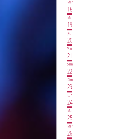
Mar
18
Mer
19
Jeu
20
Ven
21
Sam
22
Dim
23
Lun
24
Mar
25
Mer
26