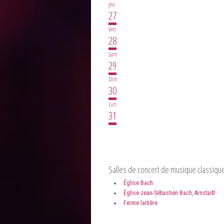
Jeu
27
Ven
28
Sam
29
Dim
30
Lun
31
Salles de concert de musique classique
Église Bach
Église Jean-Sébastien Bach, Arnstadt
Ferme laitière