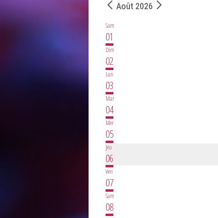
Août 2026
Sam
01
Dim
02
Lun
03
Mar
04
Mer
05
Jeu
06
Ven
07
Sam
08