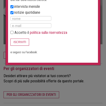
intervista mensile
notizie quotidiane
Accetto il
politica sulla riservatezza
ISCRIVITI
e seguici su Facebook:
ORDINA ORA
Per gli organizzatori di eventi
Desideri attirare più visitatori ai tuoi concerti?
Scopri di più sulle possibilità offerte da questo portale.
PER GLI ORGANIZZATORI DI EVENTI