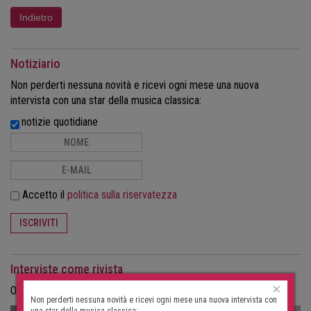
Notiziario
Non perderti nessuna novità e ricevi ogni mese una nuova
intervista con una star della musica classica:
notizie quotidiane
Accetto il
politica sulla riservatezza
ISCRIVITI
Interviste come rivista
×
Ordina le interviste in formato cartaceo come rivista.
Non perderti nessuna novità e ricevi ogni mese una nuova intervista con
una star della musica classica: