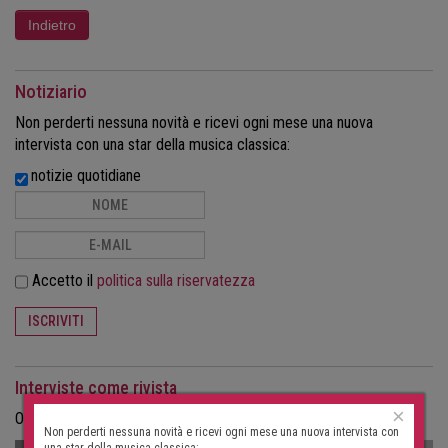
Notiziario
Non perderti nessuna novità e ricevi ogni mese una nuova
intervista con una star della musica classica:
notizie quotidiane
Accetto il
politica sulla riservatezza
ISCRIVITI
Interviste come rivista
×
Ordina le interviste in formato cartaceo come rivista.
Non perderti nessuna novità e ricevi ogni mese una nuova intervista con
una star della musica classica: