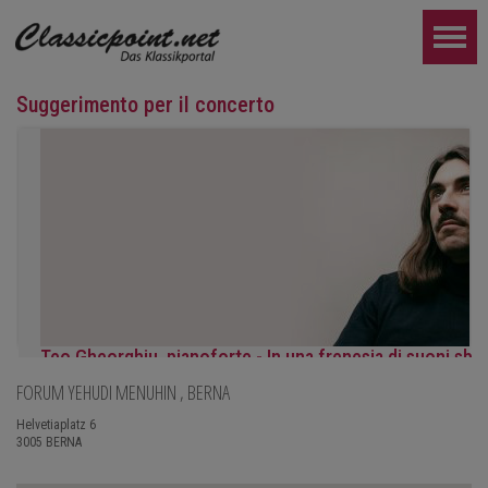
Suggerimento per il concerto
Teo Gheorghiu, pianoforte - In una frenesia di suoni sbo
FORUM YEHUDI MENUHIN
, BERNA
Recital pianistico
sabato 29 agosto 2026, ore 17:30 presso l'Hotel Ristorante Ham
Helvetiaplatz 6
3005
BERNA
ULTERIORE...