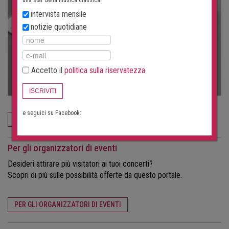
intervista mensile
notizie quotidiane
Accetto il
politica sulla riservatezza
ISCRIVITI
e seguici su Facebook:
ORDINA ORA
Per gli organizzatori di eventi
Desideri attirare più visitatori ai tuoi concerti?
Scopri di più sulle possibilità offerte da questo portale.
PER GLI ORGANIZZATORI DI EVENTI