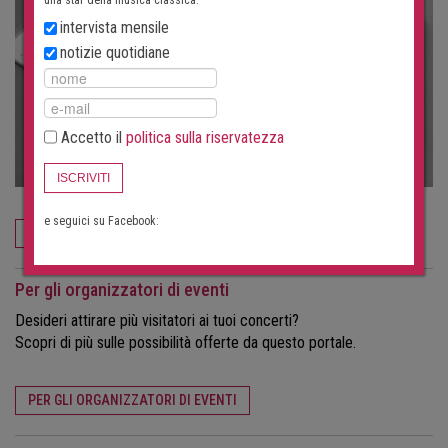
intervista mensile
notizie quotidiane
Accetto il
politica sulla riservatezza
ISCRIVITI
e seguici su Facebook:
ORDINA ORA
Per gli organizzatori di eventi
Desideri attirare più visitatori ai tuoi concerti?
Scopri di più sulle possibilità offerte da questo portale.
PER GLI ORGANIZZATORI DI EVENTI