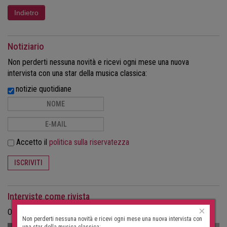
Notiziario
Non perderti nessuna novità e ricevi ogni mese una nuova
intervista con una star della musica classica:
notizie quotidiane
Accetto il
politica sulla riservatezza
ISCRIVITI
Interviste come rivista
×
Ordina le interviste in formato cartaceo come rivista.
Non perderti nessuna novità e ricevi ogni mese una nuova intervista con
una star della musica classica: