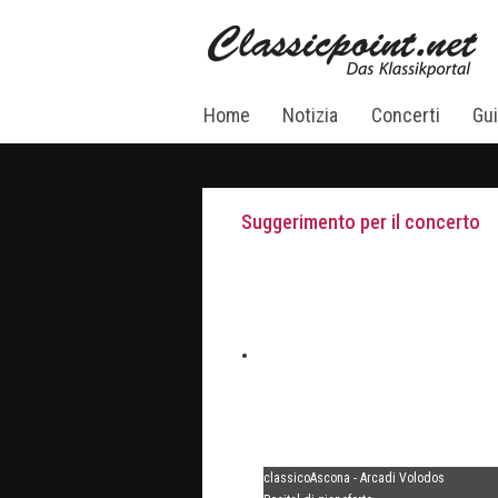
Home
Notizia
Concerti
Gui
Suggerimento per il concerto
classicoAscona - Arcadi Volodos