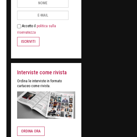
Accetto il
politica sulla
riservatezza
ISCRIVITI
Interviste come rivista
Ordina le interviste in formato
cartaceo come rivista.
ORDINA ORA