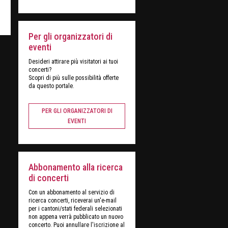
Per gli organizzatori di
eventi
Desideri attirare più visitatori ai tuoi
concerti?
Scopri di più sulle possibilità offerte
da questo portale.
PER GLI ORGANIZZATORI DI
EVENTI
Abbonamento alla ricerca
di concerti
Con un abbonamento al servizio di
ricerca concerti, riceverai un'e-mail
per i cantoni/stati federali selezionati
non appena verrà pubblicato un nuovo
concerto. Puoi annullare l'iscrizione al