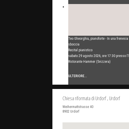
Mikhail Shishkin e Alexey Botvinov
Teo Gheorghiu, pianoforte - In una frenesia
Mikhail Shishkin - Lettura, discussione e A
sboccia
Botvinov - Pianoforte
Recital pianistico
Domenica 16 agosto 2026, ore 10:30, Hot
sabato 29 agosto 2026, ore 17:30 presso l'
(Svizzera)
Ristorante Hammer (Svizzera)
ULTERIORE...
ULTERIORE...
Chiesa riformata di Urdorf
, Urdorf
Weihermattstrasse 40
8902
Urdorf