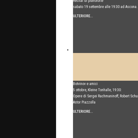
Recital di pianoforte
sabato 19 settembre alle 19:30 ad Ascona.
ULTERIORE...
Botvinov e amici
5 ottobre, Kleine Tonhalle, 19:30:
Opere di Sergei Rachmaninoff, Robert Sch
Astor Piazzolla
ULTERIORE...