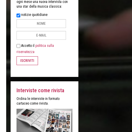
ogni mese una nuova intervista con
una star della musica classica:
notizie quotidiane
Accetto il
politica sulla
riservatezza
ISCRIVITI
Interviste come rivista
Ordina le interviste in formato
cartaceo come rivista.