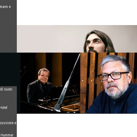
umann e
 di suoni
Hotel
scussione e
el Hammer