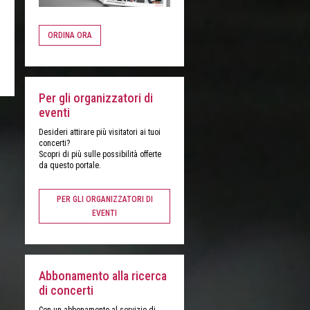
ORDINA ORA
Per gli organizzatori di
eventi
Desideri attirare più visitatori ai tuoi
concerti?
Scopri di più sulle possibilità offerte
da questo portale.
PER GLI ORGANIZZATORI DI
EVENTI
Abbonamento alla ricerca
di concerti
Con un abbonamento al servizio di