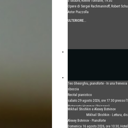
5 ottobre, Kleine Tonhalle, 19:30:
Opere di Sergei Rachmaninoff, Robert Sch
Astor Piazzolla
ULTERIORE...
Teo Gheorghiu, pianoforte - In una frenesia
sboccia
Recital pianistico
sabato 29 agosto 2026, ore 17:30 presso l'
Ristorante Hammer (Svizzera)
Mikhail Shishkin e Alexey Botvinov
ULTERIORE...
Mikhail Shishkin - Lettura, di
Alexey Botvinov - Pianoforte
Domenica 16 agosto 2026, ore 10:30, Hot