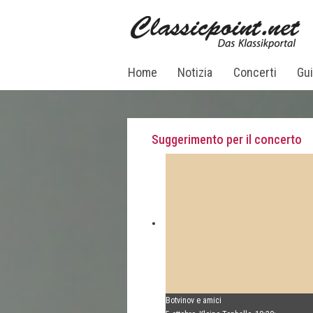
Home
Notizia
Concerti
Gui
Suggerimento per il concerto
Botvinov e amici