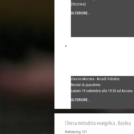
(Svizzera)
ULTERIORE...
classicoAscona - Arcadi Volodos
Recital di pianoforte
sabato 19 settembre alle 19:30 ad Ascona.
ULTERIORE...
Chiesa metodista evangelica
, Basilea
Riehenring 131