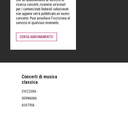
ricerca concerti, riceverai un'e-mail
per i cantoni/stati federali selezionati
non appena verrà pubblicato un nuovo
concerto. Puoi annullare l'iscrizione al
servizio in qualsiasi momento.
CERCA ABBONAMENTO
Concerti di musica
classica
SVIZZERA
GERMANIA
AUSTRIA