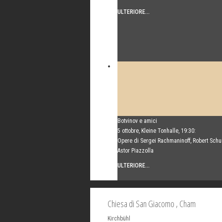
ULTERIORE...
Botvinov e amici
5 ottobre, Kleine Tonhalle, 19:30:
Opere di Sergei Rachmaninoff, Robert Sch
Astor Piazzolla
ULTERIORE...
Chiesa di San Giacomo
, Cham
Kirchbühl