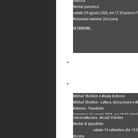
sboccia
Recital pianistico
sabato 29 agosto 2026, ore 17:30 presso l'
Ristorante Hammer (Svizzera)
ULTERIORE...
Mikhail Shishkin e Alexey Botvinov
Mikhail Shishkin - Lettura, discussione e A
Botvinov - Pianoforte
Domenica 16 agosto 2026, ore 10:30, Hot
classicoAscona - Arcadi Volodos
(Svizzera)
Recital di pianoforte
ULTERIORE...
sabato 19 settembre alle 19:
Ascona.