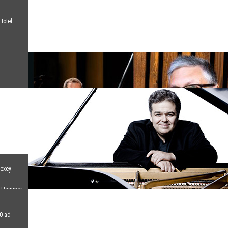
Hotel
lexey
el Hammer
30 ad