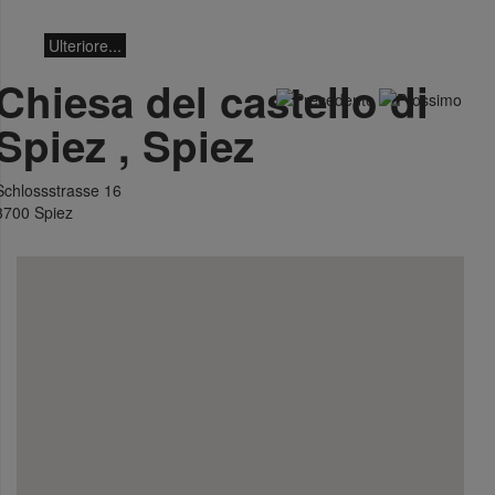
19:30 ad Ascona.
Ulteriore...
Chiesa del castello di
Spiez
, Spiez
Schlossstrasse 16
3700
Spiez