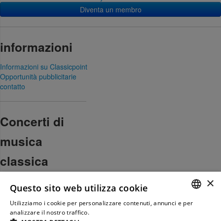
Diventa un membro
informazioni
Informazioni su Classicpoint
Opportunità pubblicitarie
contatto
Concerti di
musica
classica
×
Svizzera
Questo sito web utilizza cookie
Germania
Austria
Utilizziamo i cookie per personalizzare contenuti, annunci e per
GERM
analizzare il nostro traffico.
Weitere Informationen