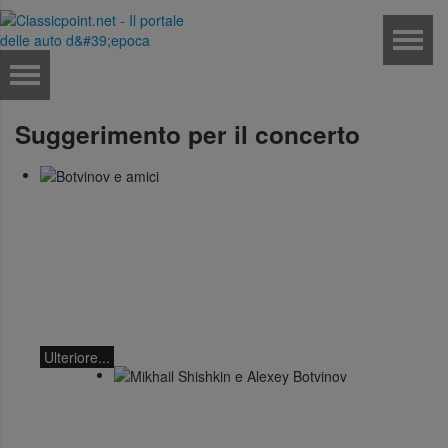
Suggerimento per il concerto
Botvinov e amici
5 ottobre, Kleine
Tonhalle, 19:30:
Opere di Sergei
Rachmaninoff, Robert
Schumann e Astor
Piazzolla
Ulteriore...
Mikhail Shishkin e
Alexey Botvinov
Mikhail Shishkin -