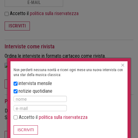
Accetto il
politica sulla riservatezza
ISCRIVITI
Interviste come rivista
Ordina le interviste in formato cartaceo come rivista.
×
Non perderti nessuna novità e ricevi ogni mese una nuova intervista con
una star della musica classica:
intervista mensile
ORDINA ORA
notizie quotidiane
Per gli organizzatori di eventi
Desideri attirare più visitatori ai tuoi concerti?
Accetto il
politica sulla riservatezza
Scopri di più sulle possibilità offerte da questo portale.
ISCRIVITI
PER GLI ORGANIZZATORI DI EVENTI