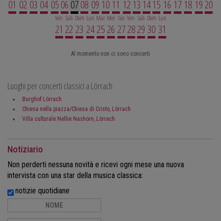
01
02
03
04
05
06
07
08
09
10
11
12
13
14
15
16
17
18
19
20
Ven
Sab
Dom
Lun
Mar
Mer
Gio
Ven
Sab
Dom
Lun
21
22
23
24
25
26
27
28
29
30
31
Al momento non ci sono concerti
Luoghi per concerti classici a Lörrach
Burghof Lörrach
Chiesa nella piazza/Chiesa di Cristo, Lörrach
Villa culturale Nellie Nashorn, Lörrach
Notiziario
Non perderti nessuna novità e ricevi ogni mese una nuova
intervista con una star della musica classica:
notizie quotidiane