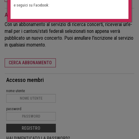
e seguici su Facebook:
Abbonamento alla ricerca di concerti
Con un abbonamento al servizio di ricerca concerti, riceverai un'e-
mail per i cantoni/stati federali selezionati non appena verrà
pubblicato un nuovo concerto. Puoi annullare l'iscrizione al servizio
in qualsiasi momento.
CERCA ABBONAMENTO
Accesso membri
nome utente
password
REGISTRO
HAI DIMENTICATO LA PASSWORD?