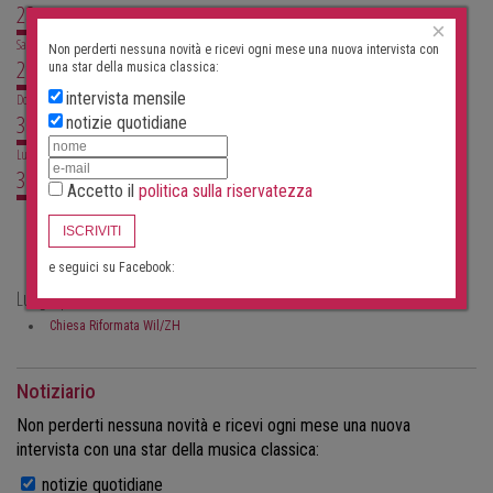
28
×
Sab
Non perderti nessuna novità e ricevi ogni mese una nuova intervista con
29
una star della musica classica:
intervista mensile
Dom
30
notizie quotidiane
Lun
31
Accetto il
politica sulla riservatezza
Al momento non ci sono concerti
ISCRIVITI
e seguici su Facebook:
Luoghi per concerti classici a Wil/zh
Chiesa Riformata Wil/ZH
Notiziario
Non perderti nessuna novità e ricevi ogni mese una nuova
intervista con una star della musica classica:
notizie quotidiane