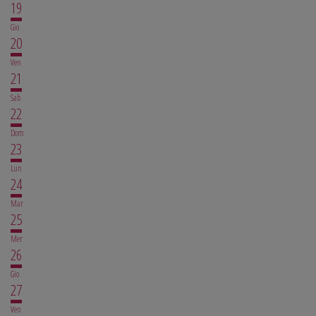
19
Gio
20
Ven
21
Sab
22
Dom
23
Lun
24
Mar
25
Mer
26
Gio
27
Ven