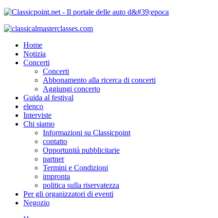
Home
Notizia
Concerti
Concerti
Abbonamento alla ricerca di concerti
Aggiungi concerto
Guida al festival
elenco
Interviste
Chi siamo
Informazioni su Classicpoint
contatto
Opportunità pubblicitarie
partner
Termini e Condizioni
impronta
politica sulla riservatezza
Per gli organizzatori di eventi
Negozio