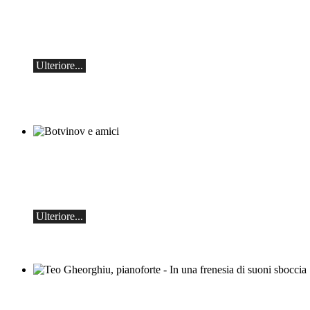
classicoAscona - Arcadi Volodos
Recital di pianoforte
sabato 19 settembre alle 19:30 ad Ascona.
Ulteriore...
Botvinov e amici
5 ottobre, Kleine Tonhalle, 19:30:
Opere di Sergei Rachmaninoff, Robert
Schumann e Astor Piazzolla
Ulteriore...
Teo Gheorghiu, pianoforte - In una
frenesia di suoni sboccia