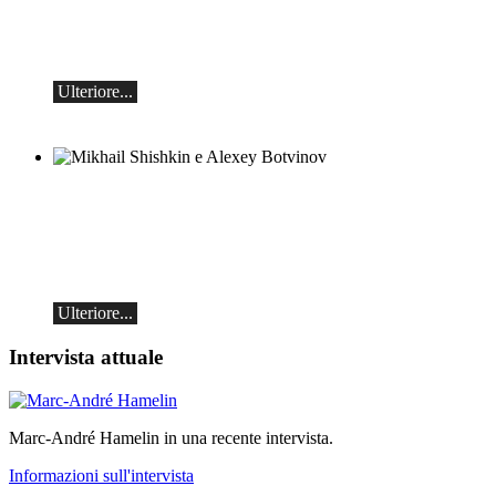
Recital pianistico
sabato 29 agosto 2026, ore 17:30 presso
l'Hotel Ristorante Hammer (Svizzera)
Ulteriore...
Mikhail Shishkin e Alexey Botvinov
Mikhail Shishkin - Lettura, discussione e
Alexey Botvinov - Pianoforte
Domenica 16 agosto 2026, ore 10:30,
Hotel Hammer (Svizzera)
Ulteriore...
Intervista attuale
Marc-André Hamelin in una recente intervista.
Informazioni sull'intervista