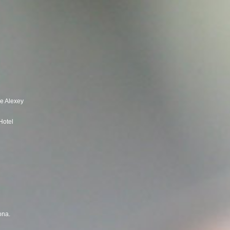
 e Alexey
Hotel
ona.