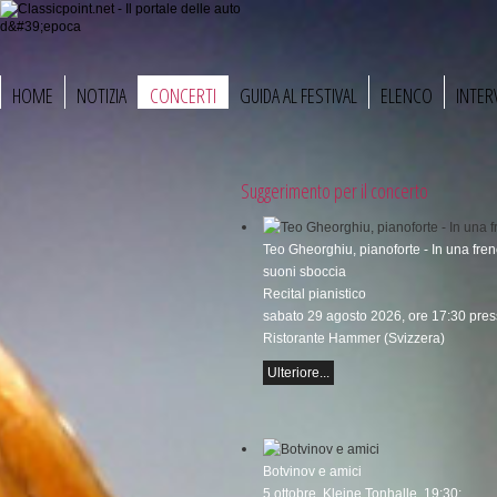
HOME
NOTIZIA
CONCERTI
GUIDA AL FESTIVAL
ELENCO
INTER
Suggerimento per il concerto
Teo Gheorghiu, pianoforte - In una fren
suoni sboccia
Recital pianistico
sabato 29 agosto 2026, ore 17:30 press
Ristorante Hammer (Svizzera)
Ulteriore...
Botvinov e amici
5 ottobre, Kleine Tonhalle, 19:30: