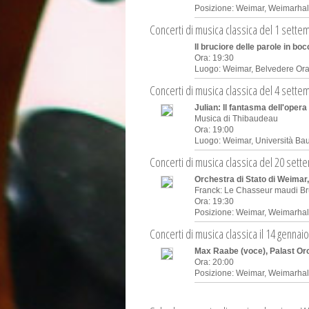
Posizione:
Weimar, Weimarhal
Concerti di musica classica del 1 sett
Il bruciore delle parole in bo
Ora: 19:30
Luogo:
Weimar, Belvedere Or
Concerti di musica classica del 4 sett
Julian: Il fantasma dell'oper
Musica di Thibaudeau
Ora: 19:00
Luogo:
Weimar, Università Ba
Concerti di musica classica del 20 set
Orchestra di Stato di Weimar,
Franck: Le Chasseur maudi Bru
Ora: 19:30
Posizione:
Weimar, Weimarhal
Concerti di musica classica il 14 gennai
Max Raabe (voce), Palast Or
Ora: 20:00
Posizione:
Weimar, Weimarhal