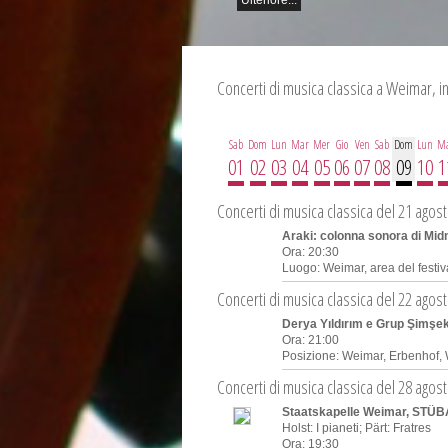
Concerti di musica classica a Weimar, 
Sab
Dom
Lun
Mar
Mer
Gio
Ven
Sab
Dom
Lun
M
01
02
03
04
05
06
07
08
09
10
1
Concerti di musica classica del 21 agos
Araki: colonna sonora di Mi
Ora: 20:30
Luogo:
Weimar, area del festi
Concerti di musica classica del 22 agos
Derya Yıldırım e Grup Şimşe
Ora: 21:00
Posizione:
Weimar, Erbenhof,
Concerti di musica classica del 28 agos
Staatskapelle Weimar, STÜBA
Holst: I pianeti; Pärt: Fratres
Ora: 19:30