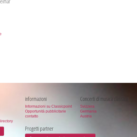
Weimar
e
informazioni
Concerti di musica classica
Informazioni su Classicpoint
Svizzera
Opportunità pubblicitarie
Germania
contatto
Austria
directory
Progetti partner