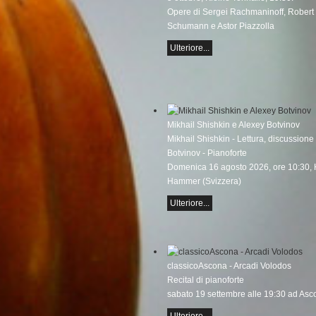
Opere di Sergei Rachmaninoff, Robert
Schumann e Astor Piazzolla
Ulteriore...
Mikhail Shishkin e Alexey Botvinov
Mikhail Shishkin - Lettura, discussione
Botvinov - Pianoforte
Domenica 16 agosto 2026, ore 10:30, 
Hammer (Svizzera)
Ulteriore...
classicoAscona - Arcadi Volodos
Recital di pianoforte
sabato 19 settembre alle 19:30 ad Asc
Ulteriore...