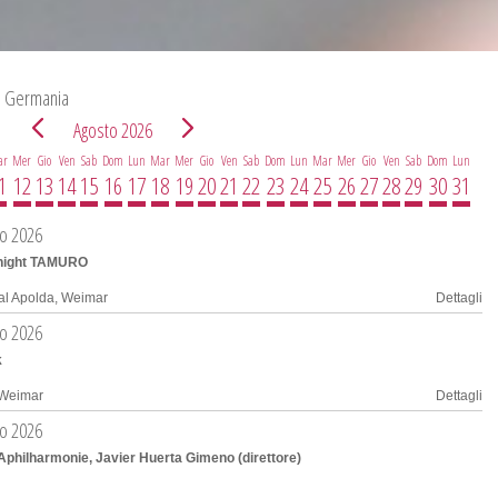
in Germania
Agosto 2026
ar
Mer
Gio
Ven
Sab
Dom
Lun
Mar
Mer
Gio
Ven
Sab
Dom
Lun
Mar
Mer
Gio
Ven
Sab
Dom
Lun
1
12
13
14
15
16
17
18
19
20
21
22
23
24
25
26
27
28
29
30
31
to 2026
dnight TAMURO
val Apolda, Weimar
Dettagli
to 2026
k
 Weimar
Dettagli
to 2026
philharmonie, Javier Huerta Gimeno (direttore)