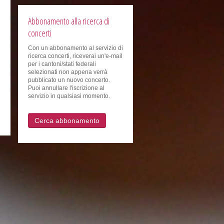
Abbonamento alla ricerca di
concerti
Con un abbonamento al servizio di
ricerca concerti, riceverai un'e-mail
per i cantoni/stati federali
selezionati non appena verrà
pubblicato un nuovo concerto.
Puoi annullare l'iscrizione al
servizio in qualsiasi momento.
Cerca abbonamento