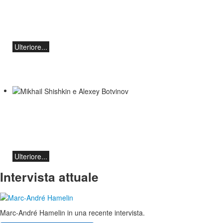
Botvinov e amici
5 ottobre, Kleine Tonhalle, 19:30:
Opere di Sergei Rachmaninoff, Robert
Schumann e Astor Piazzolla
Ulteriore...
Mikhail Shishkin e Alexey Botvinov
Mikhail Shishkin - Lettura, discussione e
Alexey Botvinov - Pianoforte
Domenica 16 agosto 2026, ore 10:30,
Hotel Hammer (Svizzera)
Ulteriore...
Intervista attuale
Marc-André Hamelin in una recente intervista.