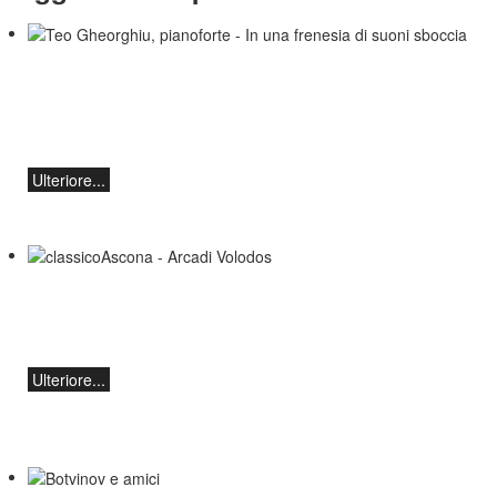
Teo Gheorghiu, pianoforte - In una
frenesia di suoni sboccia
Recital pianistico
sabato 29 agosto 2026, ore 17:30 presso
l'Hotel Ristorante Hammer (Svizzera)
Ulteriore...
classicoAscona - Arcadi Volodos
Recital di pianoforte
sabato 19 settembre alle 19:30 ad
Ascona.
Ulteriore...