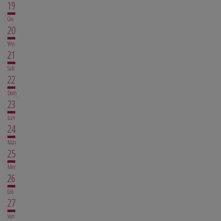
19
Gio
20
Ven
21
Sab
22
Dom
23
Lun
24
Mar
25
Mer
26
Gio
27
Ven