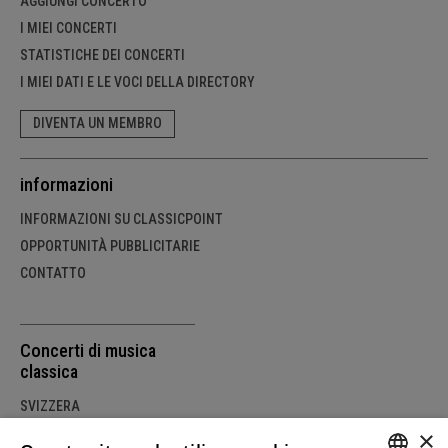
AGGIUNGI CONCERTO
I MIEI CONCERTI
STATISTICHE DEI CONCERTI
I MIEI DATI E LE VOCI DELLA DIRECTORY
DIVENTA UN MEMBRO
informazioni
INFORMAZIONI SU CLASSICPOINT
OPPORTUNITÀ PUBBLICITARIE
CONTATTO
Concerti di musica
classica
SVIZZERA
×
GERMANIA