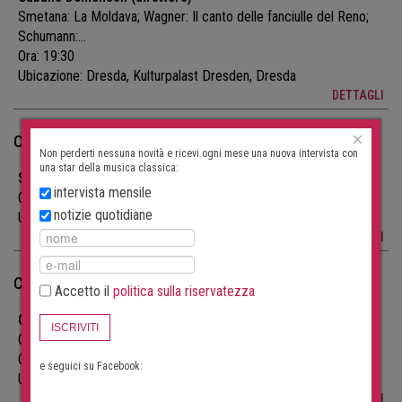
Smetana: La Moldava; Wagner: Il canto delle fanciulle del Reno;
Schumann:...
Ora: 19:30
Ubicazione:
Dresda, Kulturpalast Dresden, Dresda
DETTAGLI
×
Concerti di musica classica del 23 agosto 2026
Non perderti nessuna novità e ricevi ogni mese una nuova intervista con
una star della musica classica:
Splendore barocco
intervista mensile
Ora: 16:00
notizie quotidiane
Ubicazione:
Dresda, Frauenkirche Dresden, Dresda
DETTAGLI
Concerti di musica classica del 29 agosto 2026
Accetto il
politica sulla riservatezza
Colori del Mare
ISCRIVITI
Opere di Handel, Vivaldi, Hasse, Bononcini e altri.
Ora: 19:00
e seguici su Facebook:
Ubicazione:
Dresda, Frauenkirche Dresden, Dresda
DETTAGLI