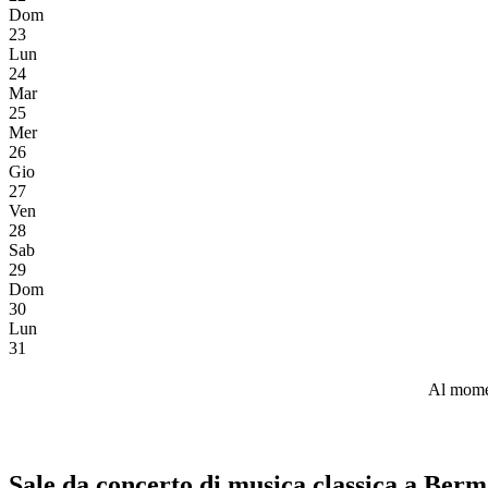
Dom
23
Lun
24
Mar
25
Mer
26
Gio
27
Ven
28
Sab
29
Dom
30
Lun
31
Al momen
Sale da concerto di musica classica a Ber