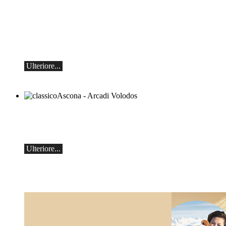
Mikhail Shishkin e Alexey Botvinov
Mikhail Shishkin - Lettura, discussione e
Alexey Botvinov - Pianoforte
Domenica 16 agosto 2026, ore 10:30,
Hotel Hammer (Svizzera)
Ulteriore...
classicoAscona - Arcadi Volodos
Recital di pianoforte
sabato 19 settembre alle 19:30 ad Ascona.
Ulteriore...