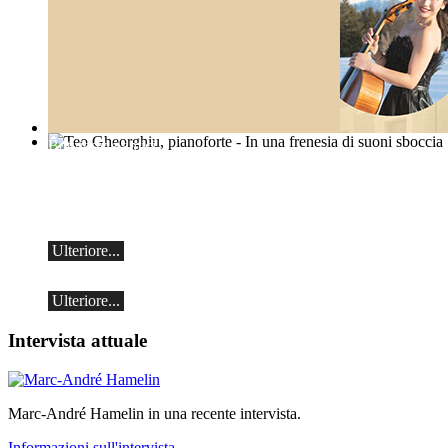
Botvinov e amici
Teo Gheorghiu, pianoforte - In una
frenesia di suoni sboccia
5 ottobre, Kleine Tonhalle, 19:30:
Opere di Sergei Rachmaninoff, Robert
Recital pianistico
Schumann e Astor Piazzolla
sabato 29 agosto 2026, ore 17:30 presso
l'Hotel Ristorante Hammer
Ulteriore...
(Svizzera)
Ulteriore...
Intervista attuale
Marc-André Hamelin in una recente intervista.
Informazioni sull'intervista