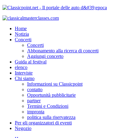
Home
Notizia
Concerti
Concerti
Abbonamento alla ricerca di concerti
Aggiungi concerto
Guida al festival
elenco
Interviste
Chi siamo
Informazioni su Classicpoint
contatto
Opportunità pubblicitarie
partner
Termini e Condizioni
impronta
politica sulla riservatezza
Per gli organizzatori di eventi
Negozio