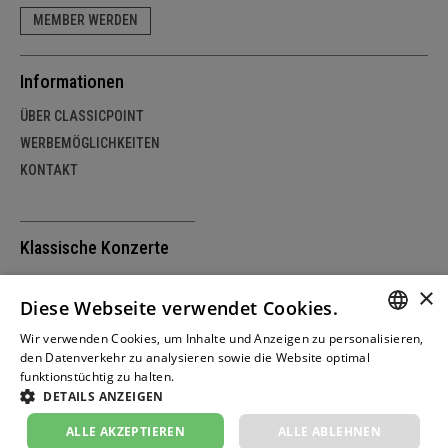
MEMBER WERDEN
Informationen
ÜBER CLASSICPOINT
WERBEMÖGLICHKEITEN
KONTAKT
Klassische Konzerte
SCHWEIZ
×
Diese Webseite verwendet Cookies.
DEUTSCHLAND
ÖSTERREICH
Wir verwenden Cookies, um Inhalte und Anzeigen zu personalisieren,
GERM
den Datenverkehr zu analysieren sowie die Website optimal
funktionstüchtig zu halten.
Weitere Informationen
FRENC
DETAILS ANZEIGEN
© copyright by classicpoint.net | Design und
ITALIA
Projektrealisierung by masterhomepage.ch
ALLE AKZEPTIEREN
ALLE ABLEHNEN