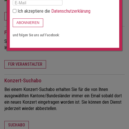
Ich akzeptiere die
Datenschutzerklärung
JETZT BESTELLEN
ABONNIEREN
Für Veranstalter
und folgen Sie uns auf Facebook:
Sie möchten mehr Besucher für Ihre Konzerte?
Informieren Sie sich über die Möglichkeiten dieses Portals.
FÜR VERANSTALTER
Konzert-Suchabo
Bei einem Konzert-Suchabo erhalten Sie für die von Ihnen
ausgewählten Kantone/Bundesländer immer ein Email sobald dort
ein neues Konzert eingetragen worden ist. Sie können den Dienst
jederzeit wieder abbestellen.
SUCHABO