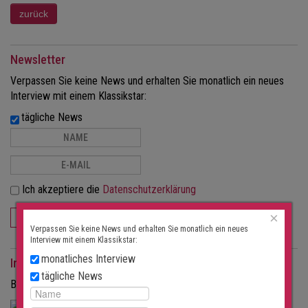
Newsletter
Verpassen Sie keine News und erhalten Sie monatlich ein neues
Interview mit einem Klassikstar:
tägliche News
Ich akzeptiere die
Datenschutzerklärung
×
ABONNIEREN
Verpassen Sie keine News und erhalten Sie monatlich ein neues
Interview mit einem Klassikstar:
monatliches Interview
Interviews als Magazin
tägliche News
Bestellen Sie die Interviews in gedruckter Form als Magazin.