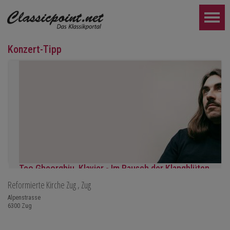
Konzert-Tipp
Teo Gheorghiu, Klavier - Im Rausch der Klangblüten
Reformierte Kirche Zug
, Zug
Klavierrezital
Samstag 29.08.2026, 17:30 im Hotel Restaurant Hammer (Schwe
Alpenstrasse
6300
Zug
WEITER...