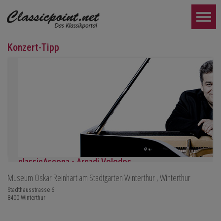
Konzert-Tipp
classicAscona - Arcadi Volodos
Museum Oskar Reinhart am Stadtgarten Winterthur
, Winterthur
Klavierrezital
Samstag, 19.09, 19:30 in Ascona
Stadthausstrasse 6
8400
Winterthur
WEITER...