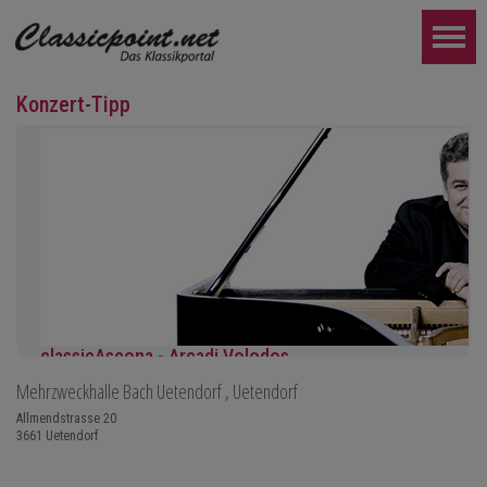
Konzert-Tipp
classicAscona - Arcadi Volodos
Mehrzweckhalle Bach Uetendorf
, Uetendorf
Klavierrezital
Samstag, 19.09, 19:30 in Ascona
Allmendstrasse 20
3661
Uetendorf
WEITER...