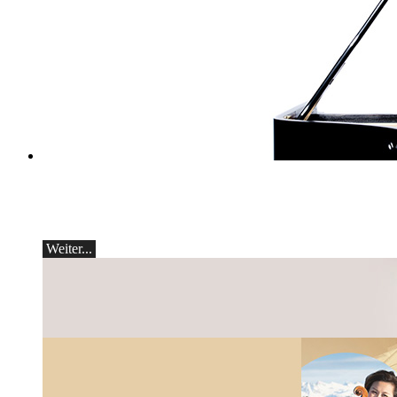
classicAscona - Arcadi Volodos
Klavierrezital
Samstag, 19.09, 19:30 in Ascona
Weiter...