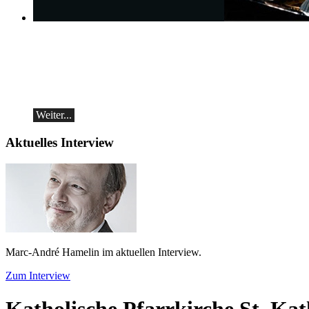
Michail Schischkin & Alexey Botvinov
Michail Schischkin - Lesung, Gespräch
und Alexey Botvinov - Klavier
Sonntag 16.8.2026, 10:30, Hotel Hammer
(Schweiz)
Weiter...
Aktuelles Interview
Marc-André Hamelin im aktuellen Interview.
Zum Interview