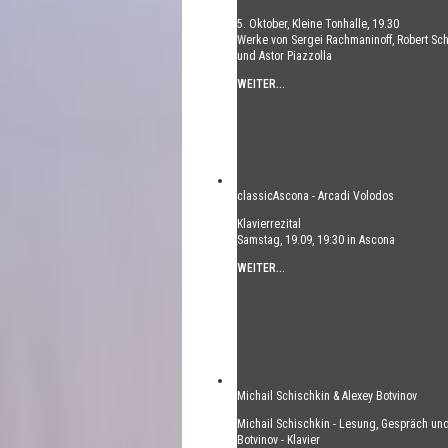
5. Oktober, Kleine Tonhalle, 19.30
Werke von Sergei Rachmaninoff, Robert S
und Astor Piazzolla
WEITER...
classicAscona - Arcadi Volodos
Klavierrezital
Samstag, 19.09, 19:30 in Ascona
WEITER...
Michail Schischkin & Alexey Botvinov
Michail Schischkin - Lesung, Gespräch und
Botvinov - Klavier