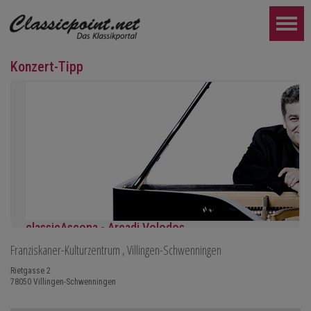
Konzert-Tipp
classicAscona - Arcadi Volodos
Franziskaner-Kulturzentrum
, Villingen-Schwenningen
Klavierrezital
Samstag, 19.09, 19:30 in Ascona
Rietgasse 2
78050
Villingen-Schwenningen
WEITER...