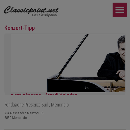
Konzert-Tipp
classicAscona - Arcadi Volodos
Fondazione Presenza Sud
, Mendrisio
Klavierrezital
Samstag, 19.09, 19:30 in Ascona
Via Alessandro Manzoni 15
6850
Mendrisio
WEITER...