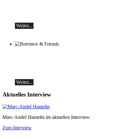
und Alexey Botvinov - Klavier
Sonntag 16.8.2026, 10:30, Hotel Hammer
(Schweiz)
Weiter...
Botvinov & Friends
5. Oktober, Kleine Tonhalle, 19.30
Werke von Sergei Rachmaninoff, Robert
Schumann und Astor Piazzolla
Weiter...
Aktuelles Interview
Marc-André Hamelin im aktuellen Interview.
Zum Interview