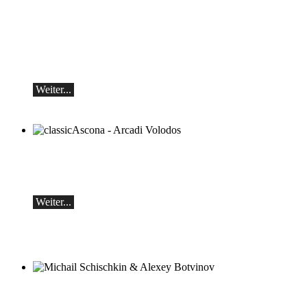
Teo Gheorghiu, Klavier - Im Rausch der
Klangblüten
Klavierrezital
Samstag 29.08.2026, 17:30 im Hotel
Restaurant Hammer (Schweiz)
Weiter...
classicAscona - Arcadi Volodos
Klavierrezital
Samstag, 19.09, 19:30 in Ascona
Weiter...
Michail Schischkin & Alexey Botvinov
Michail Schischkin - Lesung, Gespräch