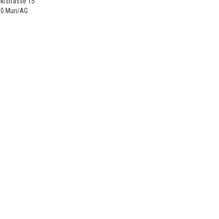
ktstrasse 15
30
Muri/AG