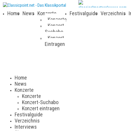
Home
News
Konzerte
Festivalguide
Verzeichnis
I
Konzerte
Konzert-
Suchabo
Konzert
Eintragen
Home
News
Konzerte
Konzerte
Konzert-Suchabo
Konzert eintragen
Festivalguide
Verzeichnis
Interviews