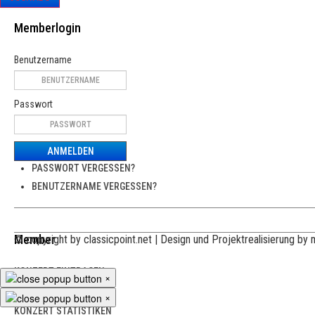
Memberlogin
Benutzername
Passwort
ANMELDEN
PASSWORT VERGESSEN?
BENUTZERNAME VERGESSEN?
Member
© copyright by classicpoint.net | Design und Projektrealisierung b
KONZERT EINTRAGEN
×
MEINE KONZERTE
×
KONZERT STATISTIKEN