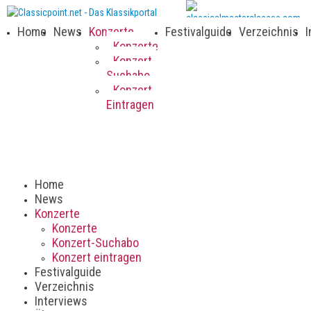
Home
News
Konzerte
Festivalguide
Verzeichnis
I
Konzerte
Konzert-
Suchabo
Konzert
Eintragen
Home
News
Konzerte
Konzerte
Konzert-Suchabo
Konzert eintragen
Festivalguide
Verzeichnis
Interviews