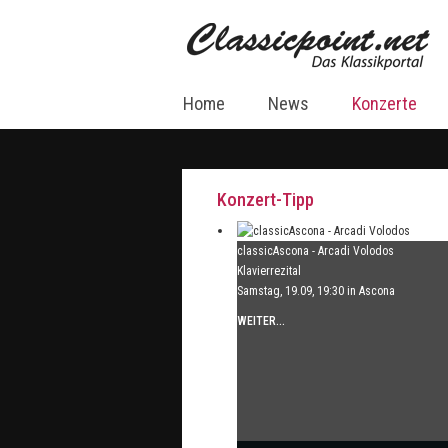
Home
News
Konzerte
Konzert-Tipp
classicAscona - Arcadi Volodos
Klavierrezital
Samstag, 19.09, 19:30 in Ascona
WEITER...