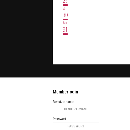
29
So
30
Mo
31
Memberlogin
Benutzername
Passwort