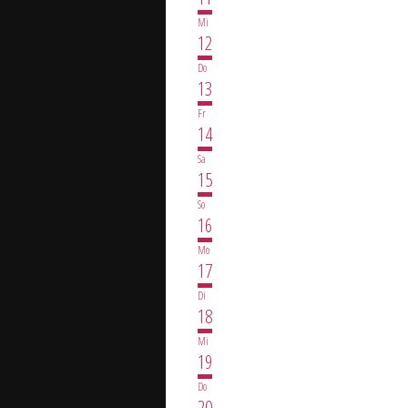
Mi
12
Do
13
Fr
14
Sa
15
So
16
Mo
17
Di
18
Mi
19
Do
20