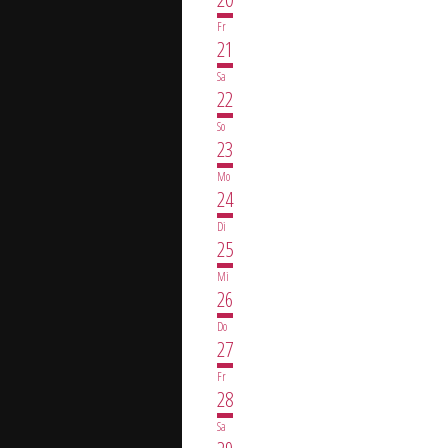
Fr
21
Sa
22
So
23
Mo
24
Di
25
Mi
26
Do
27
Fr
28
Sa