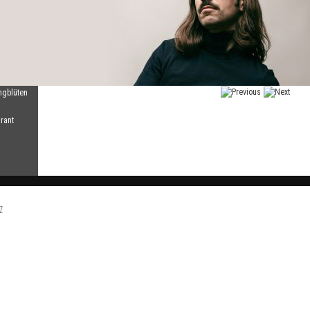
ngblüten
rant
z