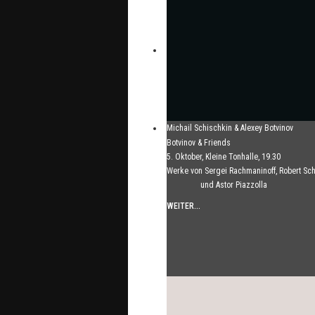
Michail Schischkin & Alexey Botvinov
Michail Schischkin - Lesung, Gespräch und
Botvinov & Friends
Botvinov - Klavier
5. Oktober, Kleine Tonhalle, 19.30
Sonntag 16.8.2026, 10:30, Hotel Hammer (
Werke von Sergei Rachmaninoff, Robert S
und Astor Piazzolla
WEITER...
WEITER...