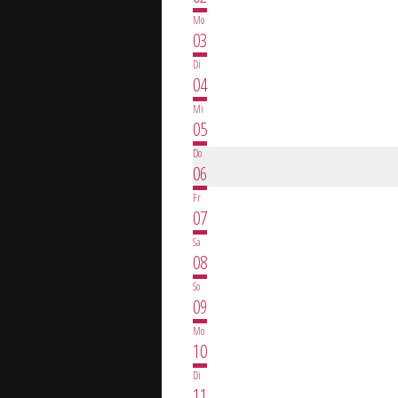
Mo
03
Di
04
Mi
05
Do
06
Fr
07
Sa
08
So
09
Mo
10
Di
11