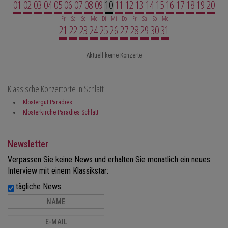
WEITER...
01
02
03
04
05
06
07
08
09
10
11
12
13
14
15
16
17
18
19
20
Fr
Sa
So
Mo
Di
Mi
Do
Fr
Sa
So
Mo
21
22
23
24
25
26
27
28
29
30
31
Aktuell keine Konzerte
Klassische Konzertorte in Schlatt
Klostergut Paradies
Klosterkirche Paradies Schlatt
Newsletter
Verpassen Sie keine News und erhalten Sie monatlich ein neues
Interview mit einem Klassikstar:
tägliche News