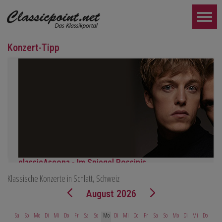
Konzert-Tipp
classicAscona - Im Spiegel Rossinis
Klassische Konzerte in Schlatt, Schweiz
Lucas & Arthur Jussen, Klavier
Camerata Salzburg
August 2026
Finnegan Downie Dear, Leitung
Sonntag, 20.09, 18:30 in Ascona
Sa
So
Mo
Di
Mi
Do
Fr
Sa
So
Mo
Di
Mi
Do
Fr
Sa
So
Mo
Di
Mi
Do