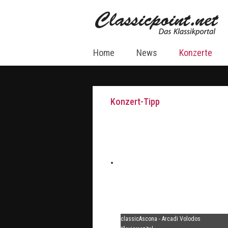
Home
News
Konzerte
Konzert-Tipp
classicAscona - Arcadi Volodos