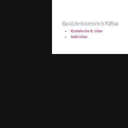
Klassische Konzertorte in Pfaffnau
Klosterkirche St. Urban
Sankt Urban