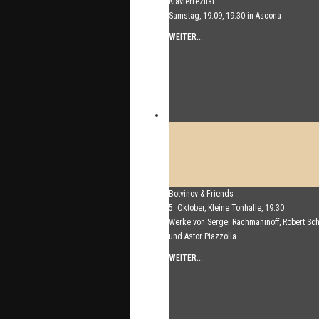
Klavierrezital
Samstag, 19.09, 19:30 in Ascona
WEITER...
Botvinov & Friends
5. Oktober, Kleine Tonhalle, 19.30
Werke von Sergei Rachmaninoff, Robert S
und Astor Piazzolla
WEITER...