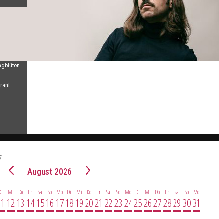
ngblüten
 Alexey
rant
Schweiz)
z
August 2026
Di
Mi
Do
Fr
Sa
So
Mo
Di
Mi
Do
Fr
Sa
So
Mo
Di
Mi
Do
Fr
Sa
So
Mo
11
12
13
14
15
16
17
18
19
20
21
22
23
24
25
26
27
28
29
30
31