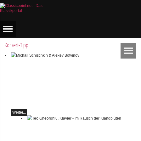
Konzert-Tipp
Michail Schischkin & Alexey
Botvinov
Michail Schischkin - Lesung,
Gespräch und Alexey
Botvinov - Klavier
Sonntag 16.8.2026, 10:30,
Hotel Hammer (Schweiz)
Weiter...
Teo Gheorghiu, Klavier - Im
Rausch der Klangblüten
Klavierrezital