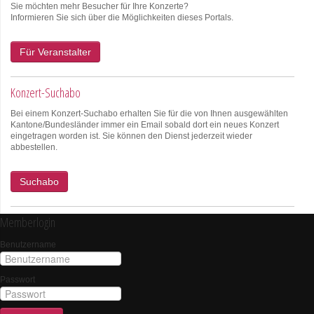
Sie möchten mehr Besucher für Ihre Konzerte?
Informieren Sie sich über die Möglichkeiten dieses Portals.
Für Veranstalter
Konzert-Suchabo
Bei einem Konzert-Suchabo erhalten Sie für die von Ihnen ausgewählten
Kantone/Bundesländer immer ein Email sobald dort ein neues Konzert
eingetragen worden ist. Sie können den Dienst jederzeit wieder
abbestellen.
Suchabo
Memberlogin
Benutzername
Passwort