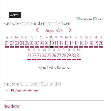
Schumann und Astor
Piazzolla
Weiter...
Klassische Konzerte in Oberrohrdorf, Schweiz
August 2026
Sa
So
Mo
Di
Mi
Do
Fr
Sa
So
Mo
Di
Mi
Do
Fr
Sa
So
Mo
Di
Mi
Do
01
02
03
04
05
06
07
08
09
10
11
12
13
14
15
16
17
18
19
20
Fr
Sa
So
Mo
Di
Mi
Do
Fr
Sa
So
Mo
21
22
23
24
25
26
27
28
29
30
31
Aktuell keine Konzerte
Klassische Konzertorte in Oberrohrdorf
Kirchgemeindehaus
Newsletter