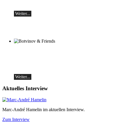
Samstag, 19.09, 19:30 in Ascona
Weiter...
Botvinov & Friends
5. Oktober, Kleine Tonhalle, 19.30
Werke von Sergei Rachmaninoff, Robert
Schumann und Astor Piazzolla
Weiter...
Aktuelles Interview
Marc-André Hamelin im aktuellen Interview.
Zum Interview