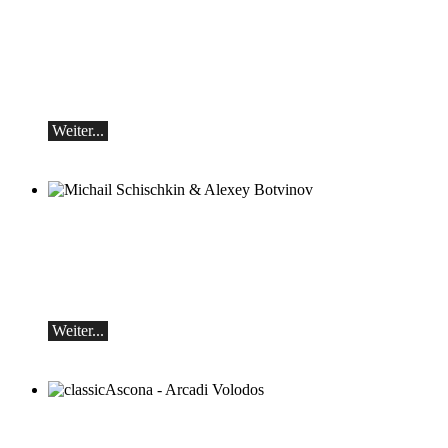
Teo Gheorghiu, Klavier - Im Rausch der
Klangblüten
Klavierrezital
Samstag 29.08.2026, 17:30 im Hotel
Restaurant Hammer (Schweiz)
Weiter...
Michail Schischkin & Alexey Botvinov
Michail Schischkin - Lesung, Gespräch
und Alexey Botvinov - Klavier
Sonntag 16.8.2026, 10:30, Hotel Hammer
(Schweiz)
Weiter...
classicAscona - Arcadi Volodos
Klavierrezital