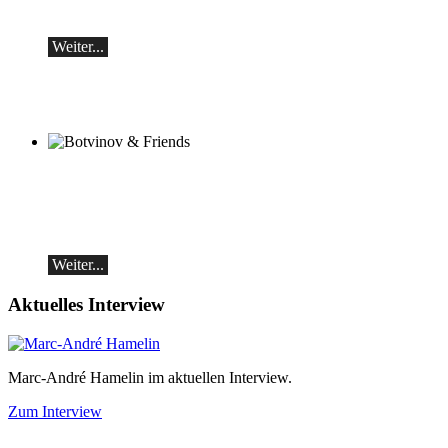
Samstag, 19.09, 19:30 in Ascona
Weiter...
Botvinov & Friends
5. Oktober, Kleine Tonhalle, 19.30
Werke von Sergei Rachmaninoff, Robert
Schumann und Astor Piazzolla
Weiter...
Aktuelles Interview
Marc-André Hamelin im aktuellen Interview.
Zum Interview