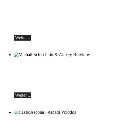
Teo Gheorghiu, Klavier - Im Rausch der
Klangblüten
Klavierrezital
Samstag 29.08.2026, 17:30 im Hotel
Restaurant Hammer (Schweiz)
Weiter...
Michail Schischkin & Alexey Botvinov
Michail Schischkin - Lesung, Gespräch
und Alexey Botvinov - Klavier
Sonntag 16.8.2026, 10:30, Hotel Hammer
(Schweiz)
Weiter...
classicAscona - Arcadi Volodos
Klavierrezital