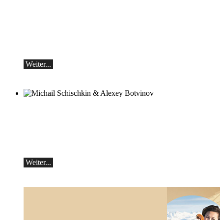
Teo Gheorghiu, Klavier - Im Rausch der
Klangblüten
Klavierrezital
Samstag 29.08.2026, 17:30 im Hotel
Restaurant Hammer (Schweiz)
Weiter...
Michail Schischkin & Alexey Botvinov
Michail Schischkin - Lesung, Gespräch
und Alexey Botvinov - Klavier
Sonntag 16.8.2026, 10:30, Hotel Hammer
(Schweiz)
Weiter...