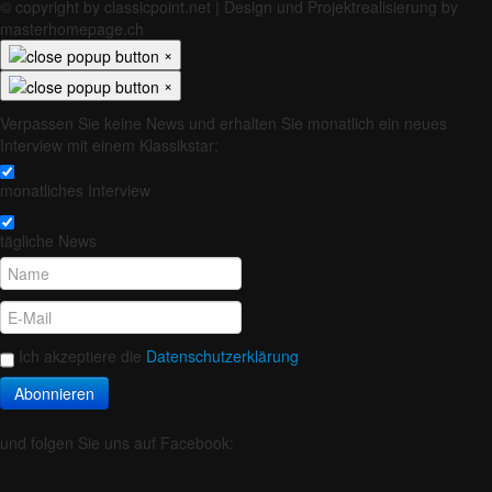
© copyright by classicpoint.net | Design und Projektrealisierung by
masterhomepage.ch
×
×
Verpassen Sie keine News und erhalten Sie monatlich ein neues
Interview mit einem Klassikstar:
monatliches Interview
tägliche News
Ich akzeptiere die
Datenschutzerklärung
Abonnieren
und folgen Sie uns auf Facebook: