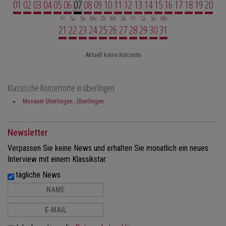
01
02
03
04
05
06
07
08
09
10
11
12
13
14
15
16
17
18
19
20
Fr
Sa
So
Mo
Di
Mi
Do
Fr
Sa
So
Mo
21
22
23
24
25
26
27
28
29
30
31
Aktuell keine Konzerte
Klassische Konzertorte in überlingen
Museum Überlingen
, Überlingen
Newsletter
Verpassen Sie keine News und erhalten Sie monatlich ein neues
Interview mit einem Klassikstar:
tägliche News