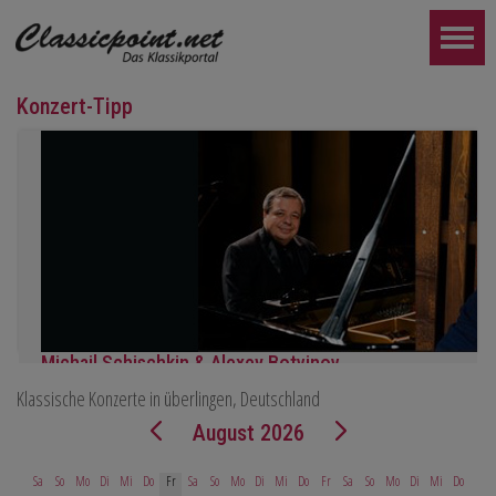
Konzert-Tipp
Michail Schischkin & Alexey Botvinov
Klassische Konzerte in überlingen, Deutschland
Michail Schischkin - Lesung, Gespräch und Alexey Botvinov - Klavi
Sonntag 16.8.2026, 10:30, Hotel Hammer (Schweiz)
August 2026
WEITER...
Sa
So
Mo
Di
Mi
Do
Fr
Sa
So
Mo
Di
Mi
Do
Fr
Sa
So
Mo
Di
Mi
Do